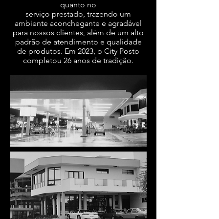
quanto no
serviço prestado, trazendo um
ambiente aconchegante e agradável
para nossos clientes, além de um alto
padrão de atendimento e qualidade
de produtos. Em 2023, o City Posto
completou 26 anos de tradição.