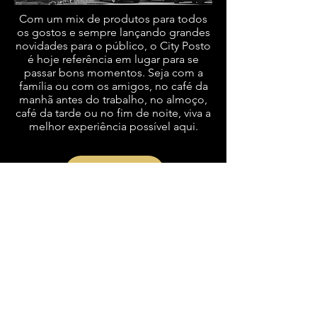
Com um mix de produtos para todos
os gostos e sempre lançando grandes
novidades para o público, o City Posto
é hoje referência em lugar para se
passar bons momentos. Seja com a
família ou com os amigos, no café da
manhã antes do trabalho, no almoço,
café da tarde ou no fim de noite, viva a
melhor experiência possível aqui.
VOLTAR
TODOS OS DIAS
6h à meia-noite
SIGA NOSSAS REDES